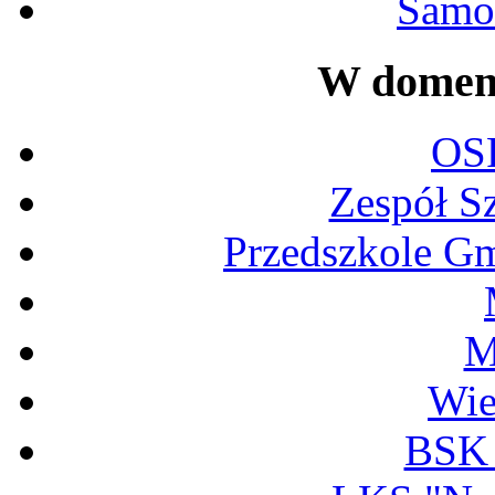
Samor
W domeni
OS
Zespół S
Przedszkole G
M
Wi
BSK