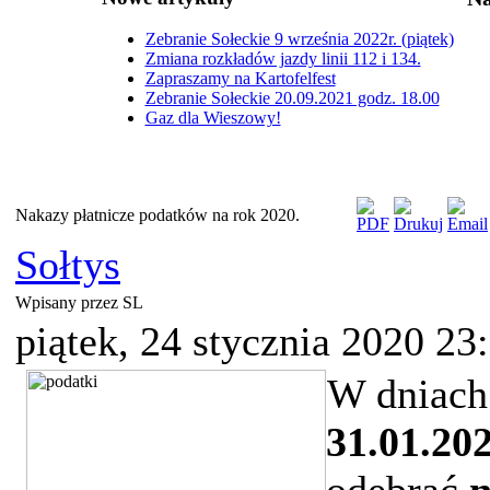
Zebranie Sołeckie 9 września 2022r. (piątek)
Zmiana rozkładów jazdy linii 112 i 134.
Zapraszamy na Kartofelfest
Zebranie Sołeckie 20.09.2021 godz. 18.00
Gaz dla Wieszowy!
Nakazy płatnicze podatków na rok 2020.
Sołtys
Wpisany przez SL
piątek, 24 stycznia 2020 23
W dniac
31.01.20
odebrać
n