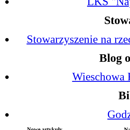
LKS "Na
Stow
Stowarzyszenie na rz
Blog 
Wieschowa 
Bi
Godz
Nowe artykuły
Na