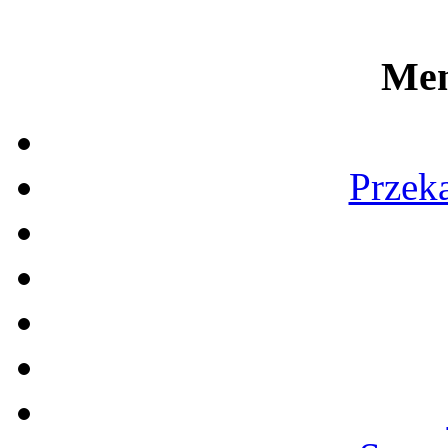
Men
Przek