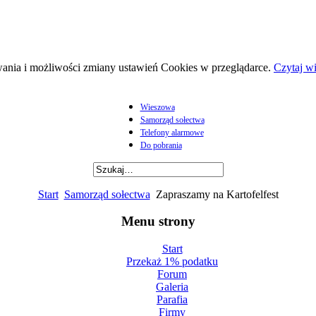
wania i możliwości zmiany ustawień Cookies w przeglądarce.
Czytaj wi
Wieszowa
Samorząd sołectwa
Telefony alarmowe
Do pobrania
Start
Samorząd sołectwa
Zapraszamy na Kartofelfest
Menu strony
Start
Przekaż 1% podatku
Forum
Galeria
Parafia
Firmy