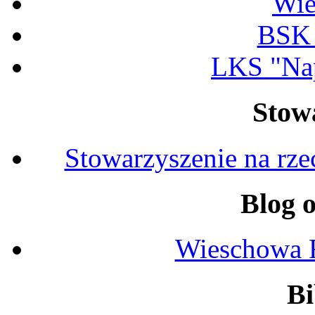
Wi
BSK
LKS "Na
Stow
Stowarzyszenie na rz
Blog 
Wieschowa 
Bi