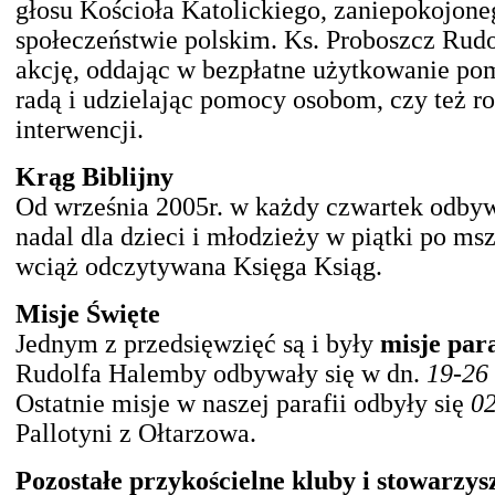
głosu Kościoła Katolickiego, zaniepokojo
społeczeństwie polskim. Ks. Proboszcz Rudo
akcję, oddając w bezpłatne użytkowanie pom
radą i udzielając pomocy osobom, czy też 
interwencji.
Krąg Biblijny
Od września 2005r. w każdy czwartek odbywa
nadal dla dzieci i młodzieży w piątki po m
wciąż odczytywana Księga Ksiąg.
Misje Święte
Jednym z przedsięwzięć są i były
misje par
Rudolfa Halemby odbywały się w dn.
19-26 
Ostatnie misje w naszej parafii odbyły się
02
Pallotyni z Ołtarzowa.
Pozostałe przykościelne kluby i stowarzys