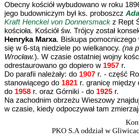
Obecny kościół wybudowano w roku 1896
jego budowniczym był ks. proboszcz
Ada
Kraft
Henckel von Donnersmack
z Rept Ś
kościoła. Kościół św. Trójcy został kon
Henryka Marxa
. Biskupa pomocniczego 
się w 6-stą niedziele po wielkanocy.
(na 
Wrocław.
). W czasie ostatniej wojny koś
odrestaurowano go dopiero w
1957
r.
Do parafii należały: do
1907
r. - część Ro
stanowiącego do
1821
r. granicę między
do
1958
r. oraz Górniki - do
1925
r.
Na zachodnim obrzeżu Wieszowy znajduje 
w czasie, kiedy odpoczywał tam zmierza
Kont
PKO S.A oddział w Gliwica