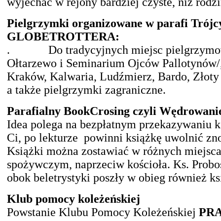
wyjechać w rejony bardziej czyste, niż rodz
Pielgrzymki organizowane w parafi Trójcy
GLOBETROTTERA:
. Do tradycyjnych miejsc pielgrzymowani
Ołtarzewo i Seminarium Ojców Pallotynów/
Kraków, Kalwaria, Ludźmierz, Bardo, Złoty
a także pielgrzymki zagraniczne.
Parafialny BookCrosing czyli Wędrowanie
Idea polega na bezpłatnym przekazywaniu k
Ci, po lekturze powinni książkę uwolnić zn
Książki można zostawiać w różnych miejscac
spożywczym, naprzeciw kościoła. Ks. Probo
obok beletrystyki poszły w obieg również ksi
Klub pomocy koleżeńskiej
Powstanie Klubu Pomocy Koleżeńskiej
PR