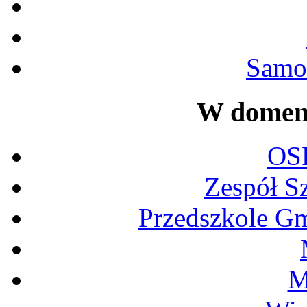
Samor
W domeni
OS
Zespół S
Przedszkole G
M