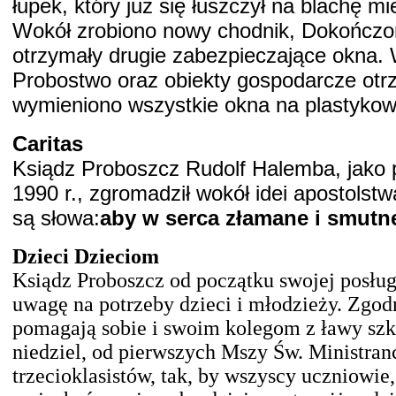
łupek, który już się łuszczył na blachę mi
Wokół zrobiono nowy chodnik, Dokończon
otrzymały drugie zabezpieczające okna.
Probostwo oraz obiekty gospodarcze ot
wymieniono wszystkie okna na plastykow
Caritas
Ksiądz Proboszcz Rudolf Halemba, jako 
1990 r., zgromadził wokół idei apostolstw
są słowa:
aby w serca złamane i smutne
Dzieci Dzieciom
Ksiądz Proboszcz od początku swojej posłu
uwagę na potrzeby dzieci i młodzieży. Zgod
pomagają sobie i swoim kolegom z ławy szk
niedziel, od pierwszych Mszy Św. Ministranc
trzecioklasistów, tak, by wszyscy uczniowi