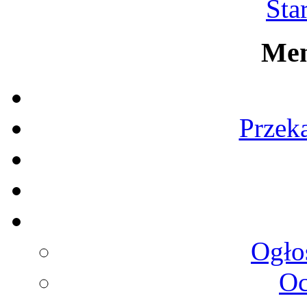
Star
Men
Przek
Ogłos
Oc